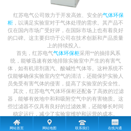
高压元器件系列
轻巧灵活
性能指标高,短时间可频繁操作
自动化程度高
全面绝缘
功能特色
联系我们
红苏电气公司致力于开发高效、安全的
气体环保
柜
，以满足实验室对于气体处理的需求。其产品不
低压开关柜系列
环网柜结构优势
工厂预制化
分支箱箱体优势
可视化参数监控
新闻中心
仅在国内市场广受好评，在国际市场上也有着良好
的口碑。这主要归功于公司在技术创新和产品质量
变压器系列
组合方式灵活
智能断电，接线灵活
智能处理
行业新闻
常见问题
上的持续投入。
投资省，见效快
四大结构优势
公司新闻
在线留言
关于我们
首先，红苏电气
气体环保柜
采用**的抽排风系
统，能够迅速有效地排除实验室中产生的有害气
占地面积小
发展历程
红苏资质
体，如有机溶剂蒸汽、酸碱性气体等。这种系统不
仅能够确保实验室内空气的清洁，还能保护实验人
外形美观
合作流程
荣誉证书
工程案例
员免受有害气体的侵害，提高了实验室的安全性。
其次，红苏电气气体环保柜还配备了高效的过滤
核心优势
生产环境
石油化工
器，能够有效地中和和吸附空气中的有害物质。这
些过滤器不仅具有良好的过滤效果，还能够长时间
企业文化
应用领域
基础化工
稳定运行，减少了实验室维护和运营的成本。
除此之外，红苏电气气体环保柜还注重用户体
企业精神
军事军工
网站首页
网站地图
联系我们
在线沟通
验，产品设计合理，操作简便。控制面板清晰易