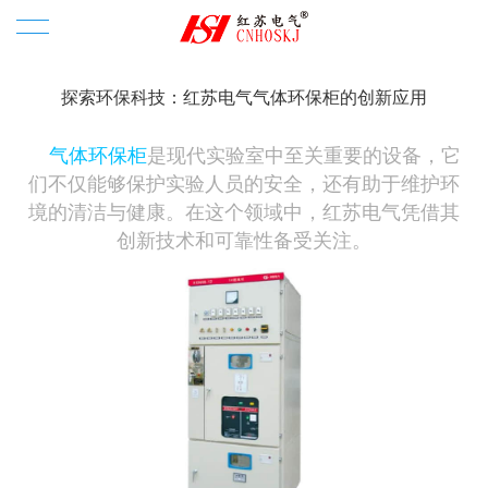
首页
探索环保科技：红苏电气气体环保柜的创新应用
产品中心
气体环保柜
是现代实验室中至关重要的设备，它
们不仅能够保护实验人员的安全，还有助于维护环
固体柜系列
固体柜
境的清洁与健康。在这个领域中，红苏电气凭借其
创新技术和可靠性备受关注。
充气柜系列
安全性能，使用范围广
充气柜
环网柜系列
免维护,易操作性
坚固耐用
环网柜
箱变系列
安装运输方便
安全可靠,防护等级ip67
环网供电
箱变
电缆分支箱系列
智能化,多样操作机构
工艺精湛
SF6气体阻隔，绝缘更可靠
箱变八大特点
电缆分支箱
高压开关柜系列
**的技术
微机保护安全牢靠
技术**可靠
结构特色
高压开关柜